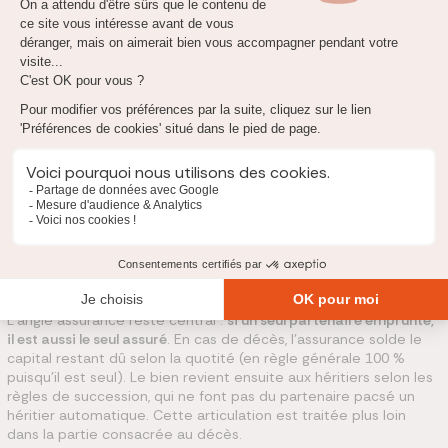
ou solidaire
Est-il assuré ?
Pas obligatoirement, sauf demande
de la banque
Erreur fréquente : être pacsé ne fait pas de vous un co-
emprunteur. Tant que vous n'avez ni signé le contrat de
prêt, ni adhéré à l'assurance, vous n'êtes pas tenu de
rembourser la dette immobilière de votre partenaire. La
banque peut en revanche tenir compte de vos revenus
dans l'analyse du dossier si vous vivez sous le même toit.
L'angle assurance reste central :
si un seul partenaire emprunte,
il est aussi le seul assuré
. En cas de décès, l'assurance solde le
capital restant dû selon la quotité (en règle générale 100 %
puisqu'il est seul). Le bien revient ensuite aux héritiers selon les
règles de succession, qui ne font pas du partenaire pacsé un
héritier automatique. Cette articulation est traitée plus loin
dans la partie consacrée au décès.