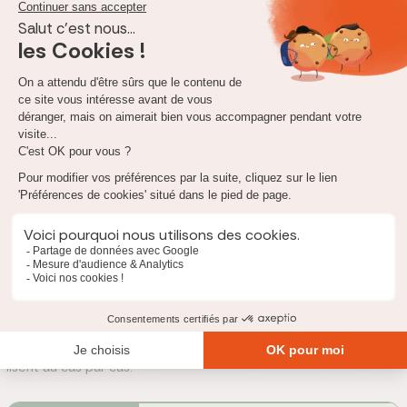
en 2024 (statistiques Convention AERAS 2024).
AERAS élargit vos chances d'obtenir une proposition et
encadre les plafonds et les délais. En revanche, la convention
ne supprime pas l'examen médical et ne garantit ni
l'acceptation ni l'absence de surprime.
Que dit précisément la grille AERAS pour certains
cancers de la thyroïde ?
La grille de référence AERAS, dans son édition de septembre
2023, cite noir sur blanc certains cancers de la thyroïde. C'est
une précision rare, que peu de contenus mettent en avant, et
elle peut changer votre situation.
Cette grille prévoit un accès à l'assurance
sans surprime ni
exclusion
après un délai de
3 ans
, dans deux cas de cancers
papillaires ou vésiculaires. Les critères sont cumulatifs et se
lisent au cas par cas.