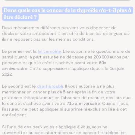
Dans quels cas le cancer de la thyroïde n'a-t-il plus à
être déclaré ?
Deux mécanismes différents peuvent vous dispenser de
déclarer votre antécédent. Il est utile de bien les distinguer car
ils ne reposent pas sur les mêmes conditions.
Le premier est la
loi Lemoine
. Elle supprime le questionnaire de
santé quand la part assurée ne dépasse pas
200 000 euros
par
personne et que le crédit s'achève avant votre
60e
anniversaire
. Cette suppression s'applique depuis le
1er juin
2022
.
Le second est le
droit à l'oubli
. Il vous autorise à ne plus
mentionner un cancer
plus de 5 ans
après la fin de votre
protocole thérapeutique, en l'absence de rechute, dès lors que
le contrat s'achève avant votre
71e anniversaire
. Quand il joue,
l'assureur ne peut appliquer
ni surprime ni exclusion
liée à cet
antécédent.
Si l'une de ces deux voies s'applique à vous, vous ne
transmettez aucune information sur ce cancer. Le tableau ci-