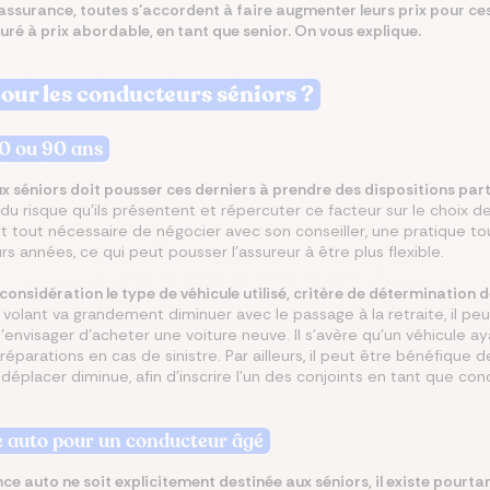
’assurance, toutes s’accordent à faire augmenter leurs prix pour ce
uré à prix abordable, en tant que senior. On vous explique.
misez jusqu’à 250 €/mois
rez les meilleures
 le meilleur taux
isez jusqu’à 456 €/an
z la meilleure assurance
angeant d’assurance de
ances du marché au
Co
our les conducteurs séniors ?
lier pour votre projet
tre assurance santé
lques clics
 endroit
80 ou 90 ans
x séniors doit pousser ces derniers à prendre des dispositions part
du risque qu’ils présentent et répercuter ce facteur sur le choix 
ant tout nécessaire de négocier avec son conseiller, une pratique t
urs années, ce qui peut pousser l’assureur à être plus flexible.
considération le type de véhicule utilisé, critère de détermination d
olant va grandement diminuer avec le passage à la retraite, il pe
’envisager d’acheter une voiture neuve. Il s’avère qu’un véhicule 
éparations en cas de sinistre. Par ailleurs, il peut être bénéfique 
e déplacer diminue, afin d’inscrire l’un des conjoints en tant que c
ce auto pour un conducteur âgé
ce auto ne soit explicitement destinée aux séniors, il existe pourt