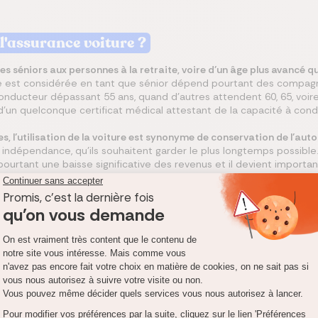
 l'assurance voiture ?
es séniors aux personnes à la retraite, voire d’un âge plus avancé q
 est considérée en tant que sénior dépend pourtant des compagni
onducteur dépassant 55 ans, quand d’autres attendent 60, 65, voire
d’un quelconque certificat médical attestant de la capacité à cond
 l’utilisation de la voiture est synonyme de conservation de l’aut
ndépendance, qu’ils souhaitent garder le plus longtemps possible. L
 pourtant une baisse significative des revenus et il devient importa
nt l’adhésion à un minimum légal
obligatoire
, donc le paiement d’u
ossible pour les assureurs d'imposer une limite d'âge à leurs client
et leur permet de circuler. Seul un certificat médical présentant u
 auto
pour absence de titre de conduite, mais ce document n'est pa
’assurance avec l’avancée de l’âge est due à l’idée que le risque pr
ogiques inévitables interviennent et peuvent influencer la manière 
t de l’ouïe sont des conséquences inéluctables de l’augmentation de