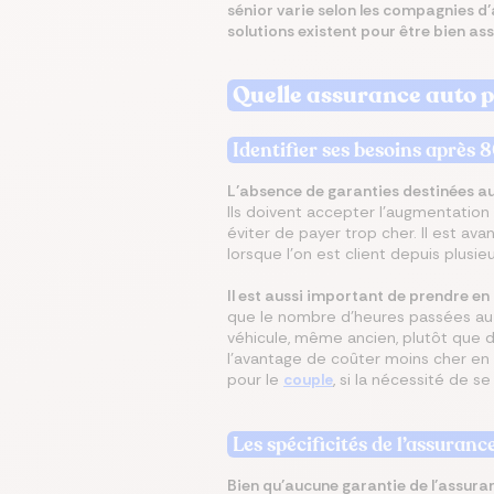
sénior varie selon les compagnies d
solutions existent pour être bien ass
Écono
Compa
Trouvez
Économ
Trouve
en ch
assur
Quelle assurance auto p
immobi
sur vo
en que
prêt
même
Identifier ses besoins après 
L’absence de garanties destinées au
Ils doivent accepter l’augmentation 
éviter de payer trop cher. Il est av
lorsque l’on est client depuis plusie
Il est aussi important de prendre en 
que le nombre d’heures passées au v
véhicule, même ancien, plutôt que d
l’avantage de coûter moins cher en r
pour le
couple
, si la nécessité de s
Les spécificités de l’assuran
Bien qu’aucune garantie de l’assuran