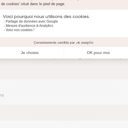
oins de sinistres que la plupart des autres assurés et notamment le
 des facteurs qui ne sont malheureusement pas pris en compte par l
’il y a plusieurs années ou l’augmentation du nombre de conducteu
es de sécurité offertes par les séniors.
ication d’une surprime pour compenser l’aggravation du risque suppos
 du prix, des solutions sont possibles pour la réduire. La négocia
vous connaissez votre conseiller depuis de nombreuses années. Fair
e le fait d’utiliser un comparateur en ligne, qui déterminera pour 
ra