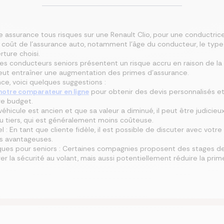
ne assurance tous risques sur une Renault Clio, pour une conductric
e coût de l’assurance auto, notamment l’âge du conducteur, le type 
ture choisi.
es conducteurs seniors présentent un risque accru en raison de la
 peut entraîner une augmentation des primes d’assurance.
nce, voici quelques suggestions :
notre comparateur en ligne
pour obtenir des devis personnalisés e
re budget.
e véhicule est ancien et que sa valeur a diminué, il peut être judici
u tiers, qui est généralement moins coûteuse.
l : En tant que cliente fidèle, il est possible de discuter avec votr
us avantageuses.
ques pour seniors : Certaines compagnies proposent des stages de
 la sécurité au volant, mais aussi potentiellement réduire la prim