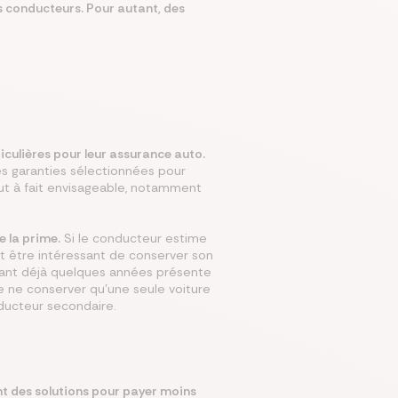
s conducteurs. Pour autant, des
mparer les assurances prévoyances
Comparer les assurances de prêt
Comparer les mutuelles santé
Simuler mon prêt immobilier
Comparer les assurances
iculières pour leur assurance auto.
des garanties sélectionnées pour
out à fait envisageable, notamment
e la prime.
Si le conducteur estime
ut être intéressant de conserver son
ayant déjà quelques années présente
de ne conserver qu’une seule voiture
onducteur secondaire.
ant des solutions pour payer moins