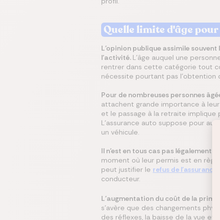
profil.
Quelle limite d'âge pour
L’opinion publique assimile souvent l
l’activité.
L’âge auquel une personne
rentrer dans cette catégorie tout c
nécessite pourtant pas l’obtention 
Pour de nombreuses personnes âgées,
attachent grande importance à leur i
et le passage à la retraite implique
L’assurance auto suppose pour auta
un véhicule.
Il n'est en tous cas pas légalement p
moment où leur permis est en règle 
peut justifier le
refus de l'assurance
conducteur.
L’augmentation du coût de la prime d
s’avère que des changements physiol
des réflexes, la baisse de la vue e