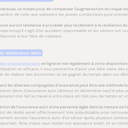
onéreuse, un moyen pour de compenser l’augmentation du risque indu
 manière de celle que subissent les jeunes conducteurs pour prend
ance auront tendance à procéder plus facilement à la résiliation du 
raie lorsqu’il s’agit d’un accident responsable et les séniors ont to
 disposés à leur faire de cadeaux.
on assurance auto
iers d’assurance auto
en ligne et met également à votre dispositi
ilisation et efficace, il vous permettra d’avoir une idée claire des 
itude de réaliser des économies et de gagner du temps dans vos dé
ement les diverses compagnies d’assurance peut être une méthode lo
rents devis d’assurance auto obtenus et déterminer seul le plus 
ssurez-moi fait le travail à votre place en très peu de temps et vo
iation de l'assurance auto d'une personne âgée dans la mesure où l'a
ut de résilié serait effectivement très préjudiciable pour retrouver 
vement annuler l'assurance auto d'un sénior après plusieurs sinist
mportant. Ainsi, mieux vaut résilier son assurance avant, et en choi