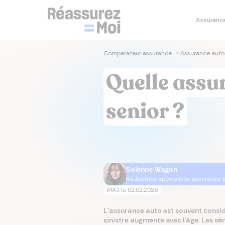
Assuranc
Je co
Je simu
Je co
Je co
Assura
Comparateur assurance
>
Assurance auto
Sim
Sim
Co
As
As
Quelle assu
prê
im
sa
Cal
Tau
Dev
As
Ass
em
im
senior ?
Tau
Cal
Mut
As
im
Ta
Mut
Solenne Wagon
Rédactrice spécialisée assurance 
MAJ le
02.02.2026
L’assurance auto est souvent consid
sinistre augmente avec l’âge. Les sé