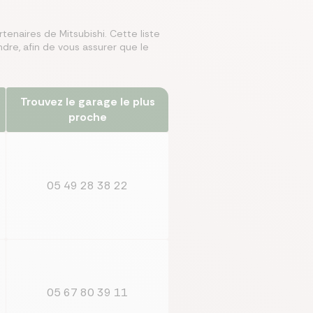
tenaires de Mitsubishi. Cette liste
dre, afin de vous assurer que le
mparer les assurances prévoyances
Comparer les assurances de prêt
Comparer les mutuelles santé
Simuler mon prêt immobilier
Comparer les assurances
Trouvez le garage le plus
proche
05 49 28 38 22
05 67 80 39 11