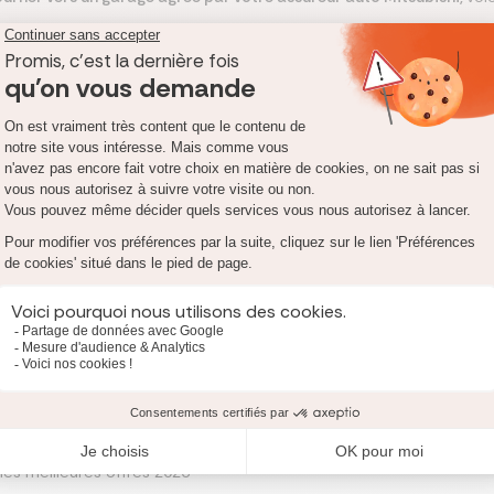
tion si le sinistre est garanti par votre contrat auto ;
t un service de qualité ;
d'un véhicule, passage prioritaire etc).
e rendre dans un garage agréé
Mitsubishi
?
réé Mitsubishi pour votre bris de glace, vous n'aurez aucun frais à
rte-monnaie. En revanche, si vous choisissez de vous tournez vers l
nviendra ensuite d'envoyer la facture à Mitsubishi, qui vous rembou
comparer votre assurance auto avec les meilleures offres du marc
ssurance auto et de bénéficier d'un meilleur rapport garanties/pri
Assurance auto
les meilleures offres 2026