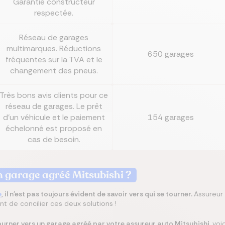
Garantie constructeur
respectée.
Réseau de garages
multimarques. Réductions
650 garages
fréquentes sur la TVA et le
changement des pneus.
Très bons avis clients pour ce
réseau de garages. Le prêt
d'un véhicule et le paiement
154 garages
échelonné est proposé en
cas de besoin.
un garage agréé
Mitsubishi
?
e
, il n'est pas toujours évident de savoir vers qui se tourner.
Assureur 
t de concilier ces deux solutions !
tourner vers un garage agréé par votre assureur auto
Mitsubishi
,
voi