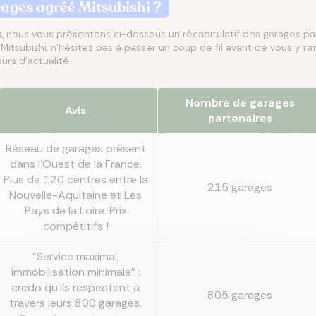
arages agréé
Mitsubishi
?
s
misez jusqu’à 250 €/mois
rez les meilleures
, nous vous présentons ci-dessous un récapitulatif des garages par
 le meilleur taux
isez jusqu’à 456 €/an
z la meilleure assurance
tsubishi, n'hésitez pas à passer un coup de fil avant de vous y ren
angeant d’assurance de
ances du marché au
Co
lier pour votre projet
tre assurance santé
lques clics
urs d'actualité :
 endroit
Nombre de garages
Avis
partenaires
Réseau de garages présent
dans l'Ouest de la France.
Plus de 120 centres entre la
215 garages
Nouvelle-Aquitaine et Les
Pays de la Loire. Prix
compétitifs !
"Service maximal,
immobilisation minimale" :
credo qu'ils respectent à
805 garages
travers leurs 800 garages.