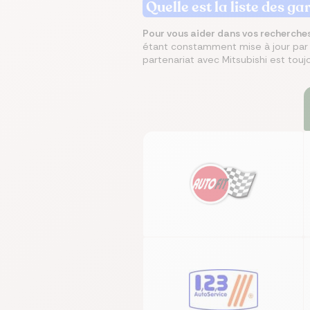
Quelle est la liste des g
Pour vous aider dans vos recherche
Écono
Compa
Trouvez
Économ
Trouve
étant constamment mise à jour par Mi
en ch
assur
immobi
sur vo
en que
partenariat avec Mitsubishi est toujo
prêt
même