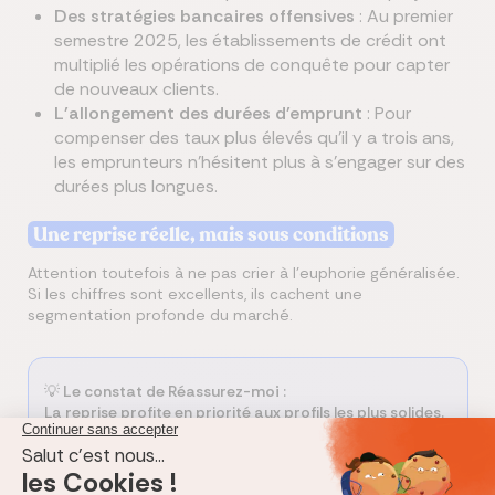
Des stratégies bancaires offensives
: Au premier
semestre 2025, les établissements de crédit ont
multiplié les opérations de conquête pour capter
de nouveaux clients.
L'allongement des durées d'emprunt
: Pour
compenser des taux plus élevés qu'il y a trois ans,
les emprunteurs n'hésitent plus à s'engager sur des
durées plus longues.
Une reprise réelle, mais sous conditions
Attention toutefois à ne pas crier à l'euphorie généralisée.
Si les chiffres sont excellents, ils cachent une
segmentation profonde du marché.
💡
Le constat de Réassurez-moi
:
La reprise profite en priorité aux profils les plus solides.
Les exigences d’apport personnel restent élevées et les
ménages les plus modestes peinent encore à franchir
les portes des banques.