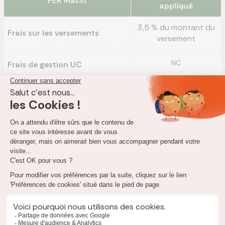
PER
Macsf
appliqué
3,5 % du montant du
Frais sur les versements
versement
NC
Frais de gestion UC
0 %
Frais sur les arrérages
Frais de gestion financière en
0,7 % des intérêts
perçus
cours de vie de l’adhésion
0 % de la valeur pour les
transferts entrants
5 % de la valeur du
Frais de transfert
transfert sur les
sortants