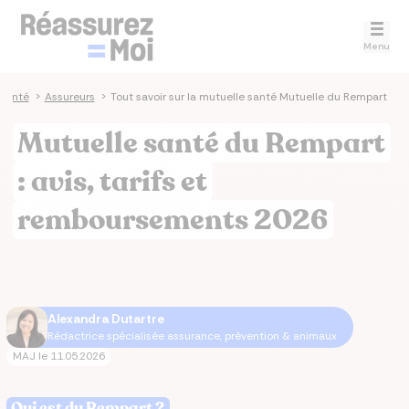
Menu
 santé
>
Assureurs
>
Tout savoir sur la mutuelle santé Mutuelle du Rempart
Mutuelle santé du Rempart
: avis, tarifs et
remboursements 2026
Alexandra Dutartre
Rédactrice spécialisée assurance, prévention & animaux
MAJ le
11.05.2026
Qui est du Rempart ?