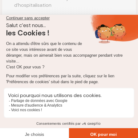
d'hospitalisation
Économisez sur votre mutuelle en quelques
clics
Comparateur mutuelle santé
En tant que courtier d'assurance, notre mission est de vous
informer et de vous conseiller sur les offres d'assurance
proposées sur le marché. Ces fiches conseils ont pour objet
de vous présenter les produits de nos
assureurs partenaires
comme ceux avec lesquels nous n'entretenons pas de
liens. Ces fiches vous donnent notre analyse objective sur les
contrats d'assurance mais aussi des informations sur les
formalités d'adhésion.