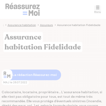
Menu
nce
>
Assurance habitation
>
Assureurs
>
Assurance habitation Fidelidade
Assurance
habitation Fidelidade
La rédaction Réassurez-moi
MAJ le
26.07.2022
Colocataire, locataire, propriétaire... L'assurance habitation, si
elle n'est pas obligatoire pour tous, est tout de même très
recommandée. Elle vous protège d'éventuels sinistres (incendie,
dégât des eaux, vol...) et, selon la formule choisie, vous couvre