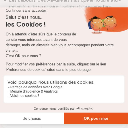
Les débours
, c’est-à-dire les frais que le notaire a lui-
même lors de sa mission : salaire du conservateur…
Lorsqu’un ou plusieurs biens immobiliers sont à partager
, les
émoluments du notaire sont calculés à partir d’un pourcentage
sur la valeur brute des biens à partager, auxquels est ajouté la
TVA. Voici un tableau récapitulatif de ces chiffres :
Valeur du
Pourcentage dédié aux
patrimoine
émoluments du notaire
De 0 à 6 500 €
4,931 %
De 6 500 à 17
2,034 %
000 €
De 17 000 à 60
1,356 %
000 €
Au-delà de 60
1,017 %
000 €