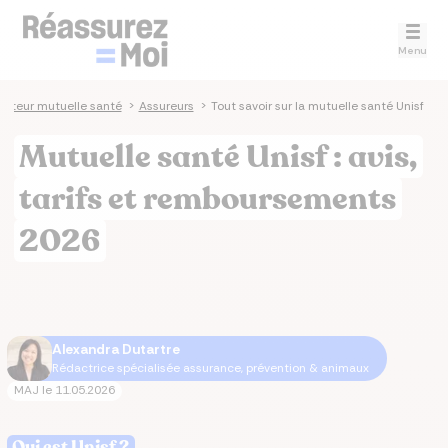
Menu
ateur mutuelle santé
>
Assureurs
>
Tout savoir sur la mutuelle santé Unisf
Mutuelle santé Unisf : avis,
tarifs et remboursements
2026
Alexandra Dutartre
Rédactrice spécialisée assurance, prévention & animaux
MAJ le
11.05.2026
Qui est Unisf ?