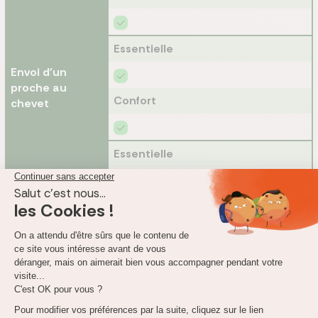
Essentielle
Envoi d'un
proche au
Confort
chevet
Essentielle
Garde des
enfants
Confort
Essentielle
Livraison
repas/médicaments
Confort