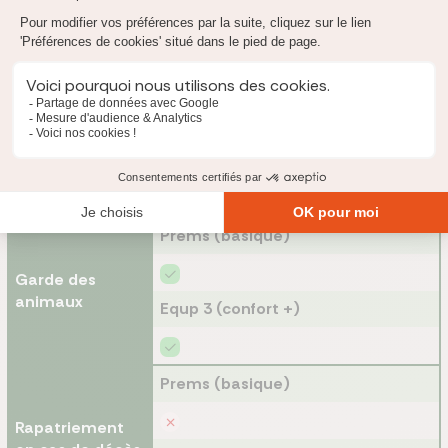
repas/médicaments
Equp 3 (confort +)
Prems (basique)
École à domicile
Equp 3 (confort +)
Prems (basique)
Garde des
animaux
Equp 3 (confort +)
Prems (basique)
Rapatriement