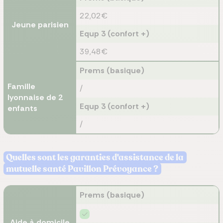
22,02€
Jeune parisien
Equp 3 (confort +)
39,48€
Prems (basique)
Famille
/
lyonnaise de 2
Equp 3 (confort +)
enfants
/
Quelles sont les garanties d'assistance de la
mutuelle santé Pavillon Prévoyance ?
Prems (basique)
Aide à domicile