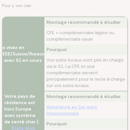
Pour y voir clair :
Montage recommandé à étudier
CFE + complémentaire légère ou
complémentaire seule
us vivez en
Pourquoi
/EEE/Suisse/Royaume-
Vos soins locaux sont pris en charge
i, avec S1 en cours
via le S1. La CFE et une
complémentaire servent
principalement pour le reste à charge
sur vos soins locaux.
Votre pays de
Montage recommandé à étudier
résidence est
Assurance au 1er euro
hors Europe
internationale
avec système
de santé cher (
Pourquoi
États-Unis