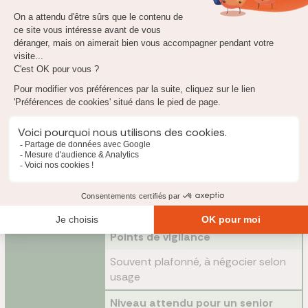
Niveau attendu pour un senior
expatrié
Verres progressifs, monture, chirurgie
réfractive
Optique
Points de vigilance
Vérifier le renouvellement des
équipements
Niveau attendu pour un senior
expatrié
Appareils auditifs, entretien,
consommables
Auditif
Points de vigilance
Souvent plafonné, à négocier selon
usage
Niveau attendu pour un senior