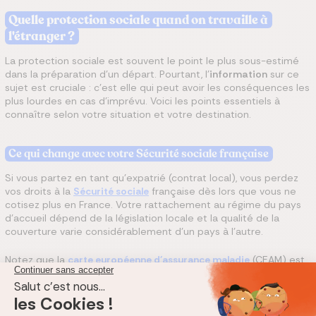
Quelle protection sociale quand on travaille à
l'étranger ?
La protection sociale est souvent le point le plus sous-estimé
dans la préparation d'un départ. Pourtant, l'
information
sur ce
sujet est cruciale : c'est elle qui peut avoir les conséquences les
plus lourdes en cas d'imprévu. Voici les points essentiels à
connaître selon votre situation et votre destination.
Ce qui change avec votre Sécurité sociale française
Si vous partez en tant qu'expatrié (contrat local), vous perdez
vos droits à la
Sécurité sociale
française dès lors que vous ne
cotisez plus en France. Votre rattachement au régime du pays
d'accueil dépend de la législation locale et la qualité de la
couverture varie considérablement d'un pays à l'autre.
Notez que la
carte européenne d'assurance maladie
(CEAM) est
valable uniquement dans les pays de l'UE et pour les séjours
temporaires. Elle est totalement inutilisable dans le cadre d'une
expatriation professionnelle hors de l'espace européen.