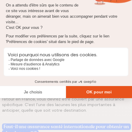
Si vous êtes détaché, vos droits sont maintenus pendant
toute la durée de votre mission.
CFE : quel est son rôle ?
La
Caisse des Français de l'Étranger (CFE)
est une adhésion
volontaire qui permet aux expatriés de maintenir une
couverture maladie-maternité-invalidité liée au régime français.
Elle joue également un rôle important pour la retraite et
facilite
le retour en France
. Son coût dépend de votre situation et de
votre destination.
Attention : la CFE
ne couvre pas le
rapatriement sanitaire pour
les expatriés
. En cas d'hospitalisation grave nécessitant un
retour en France, vous devrez être couvert par une assurance
spécifique. C'est l'une des lacunes les plus importantes à
anticiper, quelle que soit votre destination.
Faut-il une assurance santé internationale pour obtenir un