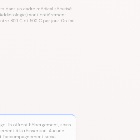
nts dans un cadre médical sécurisé.
 Addictologie) sont entièrement
entre 300 € et 500 € par jour. On fait
mparer les assurances prévoyances
Comparer les assurances de prêt
Comparer les mutuelles santé
Simuler mon prêt immobilier
Comparer les assurances
ge. Ils offrent hébergement, soins
ment à la réinsertion. Aucune
et l'accompagnement social.