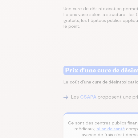
Une cure de désintoxication permet 
Le prix varie selon la structure : 
Écono
Compa
Trouvez
Économ
Trouve
gratuits, les hôpitaux publics appliqu
en ch
assur
immobi
sur vo
en que
le point.
prêt
même
Prix d'une cure de désin
Le
coût d'une cure de désintoxicati
Les
CSAPA
proposent une pr
Ce sont des centres publics
finan
médicaux,
bilan de santé
compl
avance de frais n'est dema