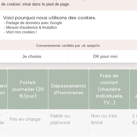
 journalier n'est toutefois accordée que dans certaines situations 
prise en charge d'une cure privée ?
sements de la Sécurité sociale selon le niveau de garanties de v
x de mutuelle pour une cure de désintoxicati
Frais de
Forfait
confort
ent
Dépassements
journalier (20
(chambre
ion
d’honoraires
€/jour)
individuelle,
TV…)
f
Faible ou
Non ou très
1 
Pris en charge
le
plafonné
limité
€