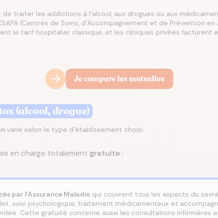
de traiter les addictions à l'alcool, aux drogues ou aux médicame
les CSAPA (Centres de Soins, d'Accompagnement et de Prévention en
misez jusqu’à 250 €/mois
rez les meilleures
 le meilleur taux
isez jusqu’à 456 €/an
z la meilleure assurance
ent le tarif hospitalier classique, et les cliniques privées facturent 
angeant d’assurance de
ances du marché au
Co
lier pour votre projet
tre assurance santé
lques clics
 endroit
Je compare les mutuelles
tox (alcool, drogue)
on
varie selon le type d'établissement choisi.
ise en charge totalement
gratuite
;
cés par l'Assurance Maladie
qui couvrent tous les aspects du sevra
et, suivi psychologique, traitement médicamenteux et accompagne
ndée. Cette gratuité concerne aussi les consultations infirmières 