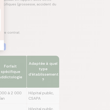
spécifiques (grossesse, accident du
otre contrat.
on
Adaptée à quel
Forfait
type
spécifique
d’établissement
addictologie
?
000 à 2 000
Hôpital public,
/an
CSAPA
Hôpital public,