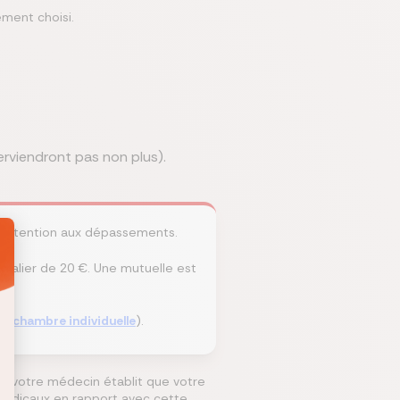
ement choisi.
rviendront pas non plus).
, attention aux dépassements.
urnalier de 20 €. Une mutuelle est
ne,
chambre individuelle
).
Si votre médecin établit que votre
 médicaux en rapport avec cette