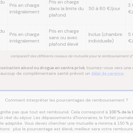
du
Pris en charge
Pris en charge
3 
dans la limite du
50 à 80 €/jour
intégralement
€
plafond
du
Pris en charge
Pris en charge
Inclus (chambre
5 
sans ou avec
intégralement
individuelle)
€
plafond élevé
comparatif des différents niveaux de mutuelle pour le remboursement d'
toxication alcool ou drogue en centre privé
, tournez-vous vers une
Beaucoup de complémentaire santé prévoit un
délai de carence
.
Comment interpréter les pourcentages de remboursement ?
gnifie pas que tout est remboursé. Cela correspond à
100 % de la
 réel du séjour. Les dépassements d’honoraires, le forfait journalie
lle adaptée. Vous devez chercher une mutuelle a minima à 150 % p
tions : plus le pourcentage est élevé, meilleur sera votre rembour