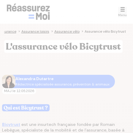
Menu
assurance
>
Assurance loisirs
>
Assurance vélo
>
Assurance vélo Bicytrust
L'assurance vélo Bicytrust
Alexandra Dutartre
Rédactrice spécialisée assurance, prévention & animaux
MAJ le
12.05.2026
Qui est Bicytrust ?
Bicytrust
est une insurtech française fondée par Romain
Lebègue, spécialiste de la mobilité et de l'assurance, basée à