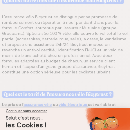
Quel est notre avis sur l'assurance vélo Bicytrust ?
L'assurance vélo Bicytrust se distingue par sa promesse de
remboursement ou réparation à neuf pendant 3 ans pour la
formule Confort, soutenue par l'assureur Mutuaide (groupe
Groupama). Spécialisée 100 % vélo, elle couvre le vol total, le vol
partiel (accessoires, batterie, roue, selle), la casse, le vandalisme
et propose une assistance 24h/24. Bicytrust impose en
revanche un antivol certifié, l'identification FNUCI et un vélo de
moins de 5 ans acheté chez un professionnel. Avec deux
formules adaptées au budget de chacun, un service client
humain et l'appui d'un grand groupe d'assurance, Bicytrust
constitue une option sérieuse pour les cyclistes urbains.
Quel est le tarif de l'assurance vélo Bicytrust ?
Le prix de l’
assurance vélo
ou
vélo électrique
est variable et
dépend essentiellement :
du type de vélo (assurance VTT, assurance vélo
électrique, assurance vélo cross, etc.) ;