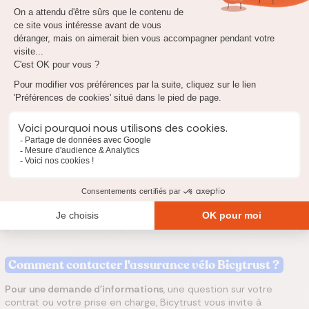
du prix d’achat du vélo ;
de l’usage qu’il en est fait (vélo de compétition, vélo
urbain, etc.).
Pour vous faire une idée du prix de l'assurance vélo chez
Bicytrust, voici une simulation des tarifs moyens pour la
couverture de votre vélo :
Tarif annuel
Assurance vélo
À partir de 6,90 €/mois (formule
électrique
Confort)
À partir de 6,90 €/mois (formule
Assurance vélo
Confort)
Comment contacter l'assurance vélo Bicytrust ?
Pour une demande d’informations
, une question sur votre
contrat ou votre prise en charge, Bicytrust vous invite à