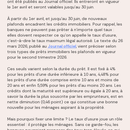
ont été publiés au Journal officiel. Ils entreront en vigueur
le 1er avril et seront valables jusqu'au 30 juin.
À partir du 1er avril, et jusqu'au 30 juin, de nouveaux
plafonds encadrent les crédits immobiliers. Pour rappel, les
banques ne peuvent pas prêter à n'importe quel taux :
elles doivent respecter ce qu'on appelle le taux d'usure,
c'est-à-dire le taux maximum légal autorisé. Le texte du 26
mars 2026, publié au
Journal officiel
, vient préciser selon
trois types de prêts immobiliers les plafonds en vigueur
pour le second trimestre 2026.
Ces seuils varient selon la durée du prêt. Il est fixé à 4%
pour les prêts d'une durée inférieure à 10 ans, 4,48% pour
les prêts d'une durée comprise entre 10 ans et moins de
20 ans et enfin 5,59% pour les prêts d'au moins 20 ans. Les
crédits dont la maturité est supérieure ou égale à 20 ans, à
savoir la durée la plus souscrite par les emprunteurs, est en
nette diminution (0,46 point) ce qui constitue une bonne
nouvelle pour les ménages aspirant à la propriété.
Mais pourquoi fixer une limite ? Le taux d'usure joue un rôle
essentiel : il protège les ménages. Sans ce garde-fou, les
banques pourraient proposer des taux trop élevés, ce qui