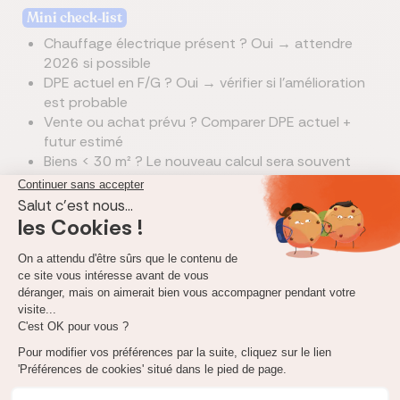
Mini check‑list
Chauffage électrique présent ? Oui → attendre
2026 si possible
DPE actuel en F/G ? Oui → vérifier si l’amélioration
est probable
Vente ou achat prévu ? Comparer DPE actuel +
futur estimé
Biens < 30 m² ? Le nouveau calcul sera souvent
plus favorable
Prêt immobilier
calculez le montant de vos mensualités
Simuler
un prêt immobilier
FAQ