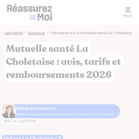
Menu
tuelle santé
>
Assureurs
>
Tout savoir sur la mutuelle santé La Choletaise
Mutuelle santé La
Choletaise : avis, tarifs et
remboursements 2026
Alexandra Dutartre
Rédactrice spécialisée assurance, prévention & animaux
MAJ le
11.05.2026
Qui est La Choletaise ?