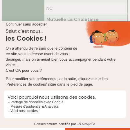
NC
Mutuelle La Choletaise
Non communiqué
Rapatriement
en cas de décès
NC
NC
Les garanties d'assistance ne sont malheureusement pas
toujours complètes et/ou disponibles en ligne
, par manque
communication de l'assureur. Si tel est le cas, vous ne pourrez
obtenir davantage d'informations qu'en réalisant un devis
auprès de l'assureur ou en prenant un rendez-vous physique.
Quel est notre avis sur l'assurance santé La
Choletaise ?