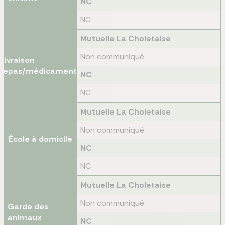
NC
NC
Mutuelle La Choletaise
Non communiqué
Livraison
repas/médicaments
NC
NC
Mutuelle La Choletaise
Non communiqué
École à domicile
NC
NC
Mutuelle La Choletaise
Non communiqué
Garde des
animaux
NC