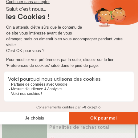
Comment fonctionne le rachat de l’assurance vie
Allianz ?
Selon les contrats, il vous est possible de demander le
rachat
ou
l’avance de votre assurance vie.
Cette transaction est soumise à
des règles, en fonction de la date d’ancienneté de votre contrat
(avant ou après le 27 septembre 2017).
Chez Allianz, voici les options qui s’offrent à vous en cas de
besoin de liquidités :
Avance
Rachat partiel
Allianz
Pénalités de rachat total