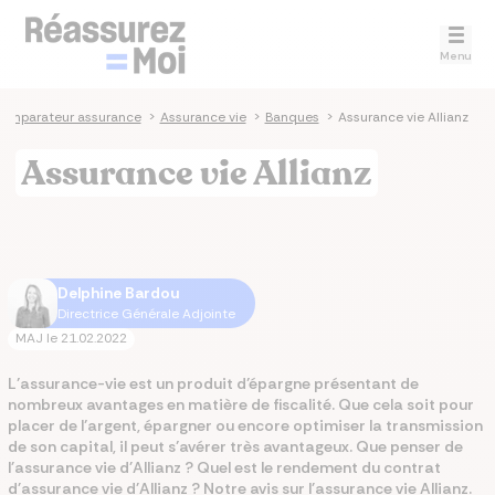
Menu
omparateur assurance
>
Assurance vie
>
Banques
>
Assurance vie Allianz
Assurance vie Allianz
Delphine Bardou
Directrice Générale Adjointe
MAJ le
21.02.2022
L’assurance-vie est un produit d’épargne présentant de
nombreux avantages en matière de fiscalité. Que cela soit pour
placer de l’argent, épargner ou encore optimiser la transmission
de son capital, il peut s’avérer très avantageux. Que penser de
l'assurance vie d'Allianz ? Quel est le rendement du contrat
d'assurance vie d'Allianz ? Notre avis sur l'assurance vie Allianz.