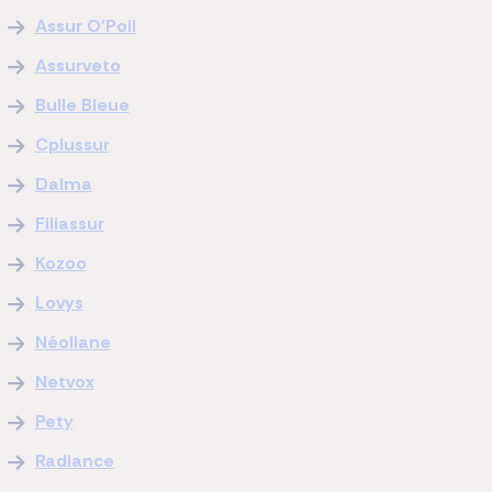
Assur O'Poil
Assurveto
Bulle Bleue
Cplussur
Dalma
Filiassur
Kozoo
Lovys
Néoliane
Netvox
Pety
Radiance