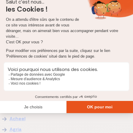
La liste des assureurs par catégorie
Assureurs proposant aussi une formule NAC
Ces assureurs couvrent, en plus des chiens et des chats, tout ou
partie des nouveaux animaux de compagnie (lapin, furet,
perroquet, rongeur selon les contrats). Consultez notre
comparatif assurance NAC
pour le détail des garanties par
espèce.
SantéVet
Fidanimo
Selfassurance
Assureurs spécialisés animaux (chien et chat)
Acheel
Agria