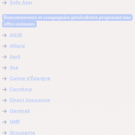
Solly Azar
Bancassureurs et compagnies généralistes proposant une
offre animaux
AG2R
Allianz
April
Axa
Caisse d'Épargne
Carrefour
Direct Assurance
Generali
GMF
Groupama