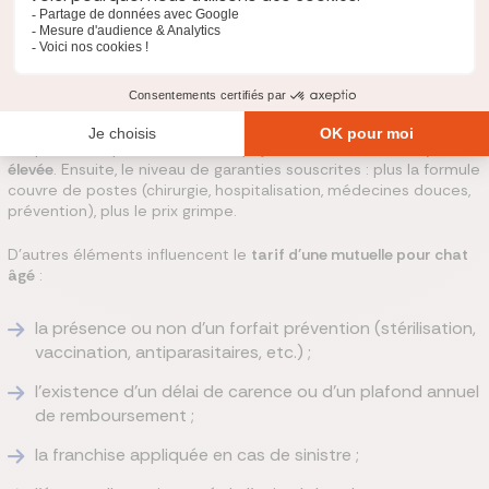
Le tarif moyen d’une assurance pour chat sans limite d’âge se
situe entre 15 € et 80 € par mois, selon le niveau de couverture
choisi et l’état de santé de l’animal. Cette large fourchette
s’explique par plusieurs critères.
D’abord, l’âge avancé de votre chat augmente mécaniquement
les risques pour l’assureur (maladies chroniques, soins plus
fréquents, hospitalisations), ce qui justifie une
cotisation plus
élevée
. Ensuite, le niveau de garanties souscrites : plus la formule
couvre de postes (chirurgie, hospitalisation, médecines douces,
prévention), plus le prix grimpe.
D’autres éléments influencent le
tarif d'une mutuelle pour chat
âgé
:
la présence ou non d’un forfait prévention (stérilisation,
vaccination, antiparasitaires, etc.) ;
l’existence d’un délai de carence ou d’un plafond annuel
de remboursement ;
la franchise appliquée en cas de sinistre ;