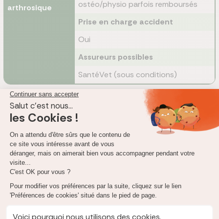
ostéo/physio parfois remboursés
arthrosique
Prise en charge accident
Oui
Assureurs possibles
SantéVet (sous conditions)
Notre conseil
Si votre chat souffre d'un trouble ancien, choisissez une
formule incluant un forfait bien-être. Vous pourrez être
partiellement remboursé pour les consultations de suivi, les
compléments alimentaires ou soins alternatifs, ainsi que les
vaccins et détartrages annuels.
Quel est le prix d’une assurance chat sans limite
d’âge ?