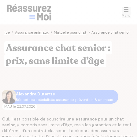
Menu
rance
>
Assurance animaux
>
Mutuelle pour chat
>
Assurance chat senior
Assurance chat senior :
prix, sans limite d’âge
Alexandra Dutartre
Rédactrice spécialisée assurance, prévention & animaux
MAJ le
21.07.2026
Oui, il est possible de souscrire une
assurance pour un chat
senior
, y compris sans limite d'âge, mais les garanties et le tarif
diffèrent d'un contrat classique. La plupart des assureurs
imposent une limite d'âge à la souscription (généralement entre