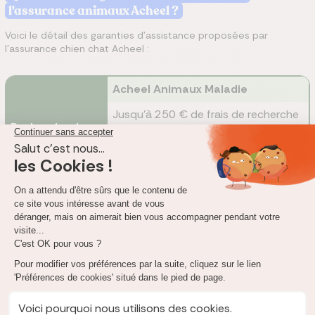
l'assurance animaux Acheel ?
Voici le détail des garanties d'assistance proposées par
l’assurance chien chat Acheel :
Acheel Animaux Maladie
Jusqu'à 250 € de frais de recherche
Recherche de
Acheel Animaux Maladie et
votre animal
Accident
Jusqu'à 250 € de frais de recherche
Acheel Animaux Maladie
Récupération de
Non communiqué
votre animal
Acheel Animaux Maladie et
retrouvé à +100
Accident
km du domicile
Non communiqué