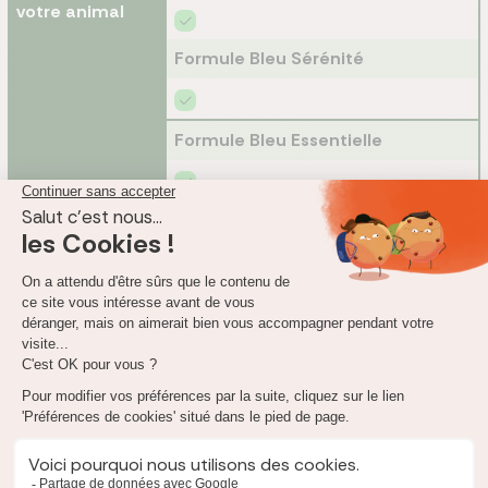
votre animal
Formule Bleu Sérénité
Formule Bleu Essentielle
Récupération de
Formule Bleu Tranquille
votre animal
retrouvé à +100
km du domicile
Formule Bleu Sérénité
Formule Bleu Essentielle
Non communiqué
Garde de
l'animal en cas
Formule Bleu Tranquille
d'hospitalisation