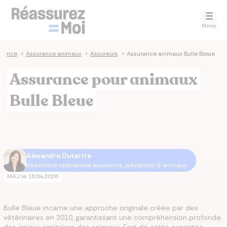
Menu
urance
>
Assurance animaux
>
Assureurs
>
Assurance animaux Bulle Bleue
Assurance pour animaux
Bulle Bleue
Alexandra Dutartre
Rédactrice spécialisée assurance, prévention & animaux
MAJ le
16.04.2026
Bulle Bleue incarne une approche originale créée par des
vétérinaires en 2010, garantissant une compréhension profonde