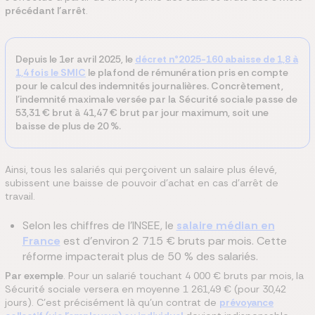
précédant l'arrêt
.
Depuis le 1er avril 2025, le
décret n°2025-160 abaisse de 1,8 à
1,4 fois le SMIC
le plafond de rémunération pris en compte
pour le calcul des indemnités journalières. Concrètement,
l'indemnité maximale versée par la Sécurité sociale passe de
53,31 € brut à 41,47 € brut par jour maximum, soit une
baisse de plus de 20 %.
Ainsi, tous les salariés qui perçoivent un salaire plus élevé,
subissent une baisse de pouvoir d'achat en cas d'arrêt de
travail.
Selon les chiffres de l'INSEE, le
salaire médian en
France
est d'environ 2 715 € bruts par mois. Cette
réforme impacterait plus de 50 % des salariés.
Par exemple
. Pour un salarié touchant 4 000 € bruts par mois, la
Sécurité sociale versera en moyenne 1 261,49 € (pour 30,42
jours). C'est précisément là qu'un contrat de
prévoyance