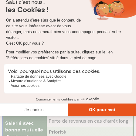
La prévoyance, elle, a un statut plus variable : la
prévoyance
est obligatoire
pour les cadres en entreprise (pour la
garantie décès), mais reste facultative pour les autres
salariés. Certaines conventions collectives l'imposent
toutefois dans des
secteurs à risques comme le BTP ou le
transport
.
Les critères pour choisir
Une prévoyance en plus d'une mutuelle santé sera toujours
bénéfique. Cumuler les deux contrats vous permet de
profiter d'une couverture santé complète et d'une
protection sociale étendue. Elle protège votre budget, mais
aussi l'
équilibre de votre famille
.
Si vous hésitez, voici quelques repères :
Risque principal
Perte de revenus en cas d'arrêt long
Salarié avec
bonne mutuelle
Priorité