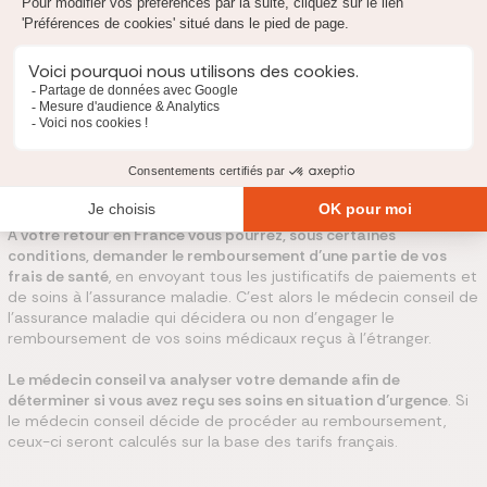
Si le pays a signé une convention avec la France
,
certains soins peuvent être pris en charge selon les
droits ouverts, le type de séjour et les règles prévues
par cette convention.
si le pays n’a pas signé de convention
, vous ne
pourrez être remboursé de l’assurance maladie que
pour les soins réalisés en cas d’urgence. Vous devez
dans tous les cas procéder au règlement des frais de
santé.
À votre retour en France vous pourrez, sous certaines
conditions, demander le remboursement d’une partie de vos
frais de santé
, en envoyant tous les justificatifs de paiements et
de soins à l’assurance maladie. C’est alors le médecin conseil de
l’assurance maladie qui décidera ou non d’engager le
remboursement de vos soins médicaux reçus à l’étranger.
Le médecin conseil va analyser votre demande afin de
déterminer si vous avez reçu ses soins en situation d’urgence
. Si
le médecin conseil décide de procéder au remboursement,
ceux-ci seront calculés sur la base des tarifs français.