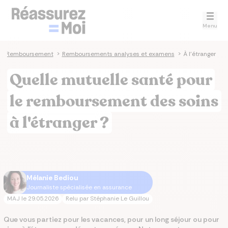
Menu
>
Remboursement
>
Remboursements analyses et examens
>
À l'étranger
Quelle mutuelle santé pour
le remboursement des soins
à l'étranger ?
Mélanie Bediou
Journaliste spécialisée en assurance
MAJ le
29.05.2026
Relu par
Stéphanie Le Guillou
Que vous partiez pour les vacances, pour un long séjour ou pour