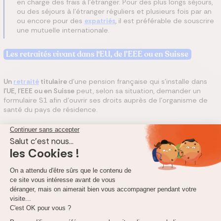
en charge des frais à l’étranger. Pour des plus longs séjours,
ou des séjours à l’étranger réguliers et plusieurs fois par an
ou encore pour des
expatriés
, il est préférable de souscrire
une mutuelle internationale.
Les retraités vivant dans l'EU, de l’EEE ou en Suisse
Un
retraité
titulaire
d’une pension française qui s’installe dans
l’UE, l’EEE ou en Suisse
peut, selon sa situation, demander un
formulaire S1 afin d’ouvrir ses droits auprès de l’organisme de
santé du pays de résidence.
Voyage hors d’Europe : remboursement des frais de
santé par l'assurance maladie
Suivant si le pays où vous séjournez à signé ou non une
convention avec la France, certains soins peuvent ne pas être
remboursés
. Les conventions bilatérales (signées entre la
France et des pays hors UE) visent à définir les droits des
assurés sociaux à l’étranger.