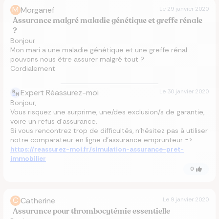
M
Morganef
Le
29 janvier 2020
Assurance malgré maladie génétique et greffe rénale
?
Bonjour
Mon mari a une maladie génétique et une greffe rénal
pouvons nous être assurer malgré tout ?
Cordialement
Expert Réassurez-moi
Le
30 janvier 2020
Bonjour,
Vous risquez une surprime, une/des exclusion/s de garantie,
voire un refus d'assurance.
Si vous rencontrez trop de difficultés, n'hésitez pas à utiliser
notre comparateur en ligne d'assurance emprunteur =>
https://reassurez-moi.fr/simulation-assurance-pret-
immobilier
0
C
Catherine
Le
9 janvier 2020
Assurance pour thrombocytémie essentielle