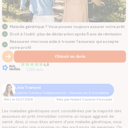
Maladie génétique ? Vous pouvez toujours assurer votre prêt
Droit à l’oubli : plus de déclaration après 5 ans de rémission
Réassurez-moi vous aide à trouver l’assureur qui accepte
votre profil
Obtenir un devis
4,8
1260
avis
Livia Tramoni
Experte Contenu Indépendante - Assurances & Immobilier
MAJ le
01.07.2026
Relu par
Hubert Couture-Fourcade
Les maladies génétiques sont considérées par la majorité des
assureurs en prêt immobilier comme un risque aggravé de
santé. Ainsi, si vous êtes atteint d'une maladie génétique, vous
pourriez subir une surprime ou des exclusions de garanties. On