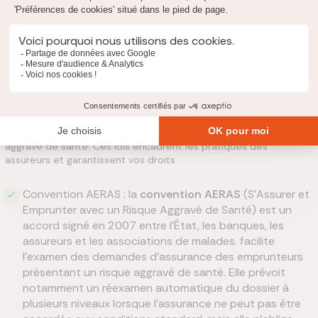
Trisomie 21
Thalassémie
Quelle loi protège les emprunteurs atteints de maladie
génétique ?
Plusieurs dispositifs législatifs et conventionnels ont été mis en
place pour
faciliter l'accès au crédit immobilier
des personnes
atteintes de maladies génétiques ou présentant un risque
aggravé de santé. Ces lois encadrent les pratiques des
assureurs et garantissent vos droits.
Convention AERAS : la
convention AERAS
(S'Assurer et
Emprunter avec un Risque Aggravé de Santé) est un
accord signé en 2007 entre l'État, les banques, les
assureurs et les associations de malades. facilite
l’examen des demandes d’assurance des emprunteurs
présentant un risque aggravé de santé. Elle prévoit
notamment un réexamen automatique du dossier à
plusieurs niveaux lorsque l’assurance ne peut pas être