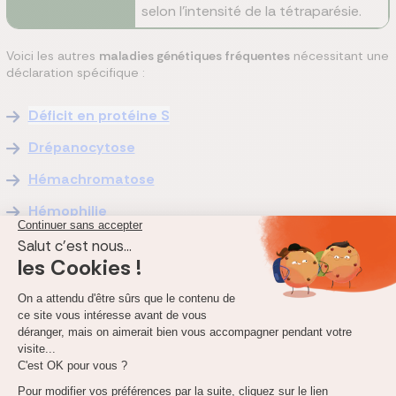
selon l’intensité de la tétraparésie.
Voici les autres
maladies génétiques fréquentes
nécessitant une
déclaration spécifique :
Déficit en protéine S
Drépanocytose
Hémachromatose
Hémophilie
Maladie de Charcot Marie Tooth
Mucoviscidose
Myopathie Facio-Scapulo-Humérale
Neurofibromatose
Syndrome de Marfan