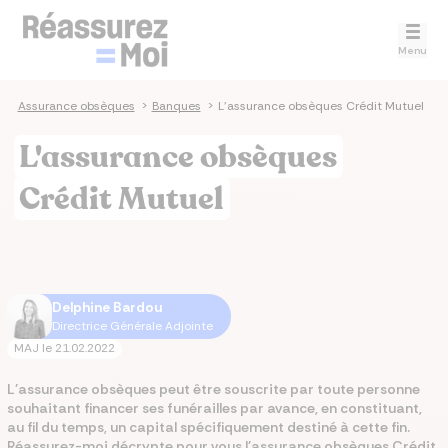
Menu
e
>
Assurance obsèques
>
Banques
>
L'assurance obsèques Crédit Mutuel
L'assurance obsèques
Crédit Mutuel
Delphine Bardou
Directrice Générale Adjointe
MAJ le
21.02.2022
L'assurance obsèques peut être souscrite par toute personne
souhaitant financer ses funérailles par avance, en constituant,
au fil du temps, un capital spécifiquement destiné à cette fin.
Réassurez-moi décrypte pour vous l'assurance obsèques Crédit