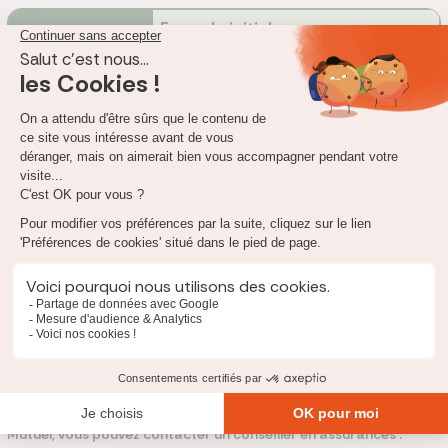
Formule initiale
271,61 € si prime viagère, 600,54 €
Tarif annuel
si prime temporaire
pour une
souscription à
Formule liberté
60 ans
237,66 € si prime viagère, 525,47 €
si prime temporaire
Le calcul de l’assurance obsèques dépend
essentiellement du montant que vous souhaitez que vos
bénéficiaires touchent à votre décès, et donc du coût
anticipé de vos obsèques.
Comment contacter Crédit Mutuel ?
Pour tout renseignement sur l'assurance obsèques Crédit
Mutuel, vous pouvez contacter un conseiller en assurances :