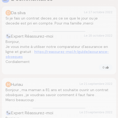
D
Da silva
Le
17 octobre 2022
Si je fais un contrat deces ,es ce se que le jour ou je
decede est pri en compte. Pour ma famille ,merci
Expert Réassurez-moi
Le
18 octobre 2022
Bonjour,
Je vous invite à utiliser notre comparateur d’assurance en
ligne et gratuit :
https://reassurez-moi.fr/guide/assurance-
obseques
Cordialement
0
H
Huriau
Le
21 septembre 2022
Bonjour , ma maman a 81 ans et souhaite ouvrir un contrat
obsèques , je voudrais savoir comment il faut faire .
Merci beaucoup .
Expert Réassurez-moi
Le
23 septembre 2022