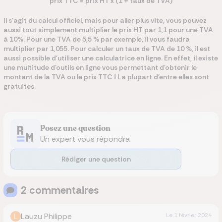
prix TTC = prix HT x (1 + taux de TVA)
Il s'agit du calcul officiel, mais pour aller plus vite,
vous pouvez
aussi tout simplement multiplier le prix HT par 1,1 pour une TVA
à 10%. Pour une TVA de 5,5 % par exemple, il vous faudra
multiplier par 1,055. Pour calculer un taux de TVA de 10 %, il est
aussi possible d'utiliser une calculatrice en ligne. En effet, il existe
une multitude d'outils en ligne vous permettant d'obtenir le
montant de la TVA ou le prix TTC ! La plupart d'entre elles sont
gratuites.
Posez une question
Un expert vous répondra
Rédiger une question
2
commentaire
s
L
Lauzu Philippe
Le
1 février 2024