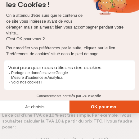
Veillez à conserver les factures et notes émises par votre
entrepreneur jusqu'à la fin de la 5e année suivant les travaux.
Ces documents permettent de justifier de l'application du
taux de TVA réduit.
Comment calculer la TVA 10 % ?
Le taux de TVA de 10 % est aussi appelé taux intermédiaire.
Il
s'applique dans de nombreux secteurs, à savoir la restauration,
les musées, le transport de voyageurs, etc. Le calcul de la TVA 10
peut vous permettre de mieux vous rendre compte du coût HT
des travaux que vous effectuez.
Le calcul d'une TVA de 10 % est très simple. Par exemple, i vous
souhaitez calculer la TVA 10 à partir du prix TTC, il vous faudra
poser :