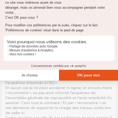
La promesse de vente de mon appartement a été signé le
13 mars dernier. Promesse consentie pour une durée
expirant le 11 juin 2026. Or, le 11 juin, correspondait
également à la date de l’assemblée générale du syndic de
copropriété. A plusieurs reprises j’ai alerté mon notaire sur
cette date que je trouvais fort inconfortable, sans effet. Le
11 juin, la vente n’était toujours pas signée sans information
sur es raisons de ce retard.
En revanche, l’AG a bien eu lieu le 11 juin. J’avais transmis la
convocation à mon notaire par mail, dès le 18 mai, pour
communication à l’acquéreur. J’ai sollicité plusieurs fois mon
notaire et l’agent immobilier pour que l’acquéreur se
manifeste et participe à l’AG, sans effet.
La vente définitive a finalement été fixé le 2 juillet. Je viens
de recevoir le projet seulement 24h plus tôt. Il y est
mentionné que je « reconnais ne pas avoir donné pouvoir à
l’acquéreur d’assister à l’AG ».
En aucun cas je ne peux accepter, ni signer, et encore moins
« reconnaitre », ne pas avoir informé l’acquéreur de
l’assemblée générale de copropriété et l’avoir empêché d’y
assister. C’est tout le contraire ! Et par « reconnaître » on
me demande de supporter la charge des travaux votés lors
de celle-ci.
Cette situation est-elle dû à la négligence de mon notaire ?