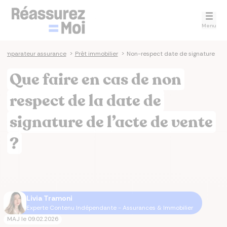
Menu
Comparateur assurance
>
Prêt immobilier
>
Non-respect date de signature
Que faire en cas de non
respect de la date de
signature de l’acte de vente
?
Livia Tramoni
Experte Contenu Indépendante - Assurances & Immobilier
MAJ le
09.02.2026