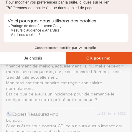
Posez une question
Un expert vous répondra
Rédiger une question
1
commentaire
T
TALCONE
Le
15 février 2022
Mon époux avons contracté un prêt immobilier pour le
financement de maison, actuellement j’ai du mal à recevoir
mon salaire chaque moi, car je suis dans le bâtiment, c’est
très difficile actuellement;
Mon mari est fonctionnaire est reçoit son salaire
normalement.
Est ce que cela aura un incidence pour de demandé le
renégociation de notre prêt à notre banque ?
Expert Réassurez-moi
Le
16 février 2022
Bonjour,
Si vous êtes sous contrat CDI cela n’aura aucun impact car
la banque a une garantie de paiement.