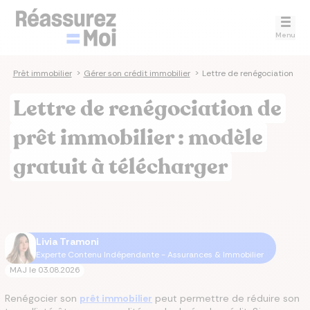
Menu
e
>
Prêt immobilier
>
Gérer son crédit immobilier
>
Lettre de renégociation
Lettre de renégociation de
prêt immobilier : modèle
gratuit à télécharger
Livia Tramoni
Experte Contenu Indépendante - Assurances & Immobilier
MAJ le
03.08.2026
Renégocier son
prêt immobilier
peut permettre de réduire son