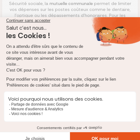
Sécurité sociale, la
mutuelle communale
permet de limiter
vos dépenses sur les postes coûteux comme le dentaire,
l'optique ou les dépassements d'honoraires. Pour les
personnes aux revenus modestes, cette aide facilite l'accès
aux soins et évite le renoncement pour raisons financières.
Au-delà de l'aspect tarifaire, les mutuelles communales offrent
souvent des
services de proximité
:
Permanences régulières en mairie ;
Accompagnement personnalisé pour les démarches
administratives ;
Actions de prévention santé organisées localement.
Vous souhaitez
comparer votre mutuelle
actuelle avec d'autres
offres du marché ? Utilisez notre comparateur gratuit pour
visualiser les économies possibles sur votre complémentaire
santé.