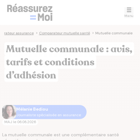
Menu
arateur assurance
>
Comparateur mutuelle santé
>
Mutuelle communale
Mutuelle communale : avis,
tarifs et conditions
d’adhésion
Mélanie Bediou
Journaliste spécialisée en assurance
MAJ le
06.08.2026
La mutuelle communale est une complémentaire santé