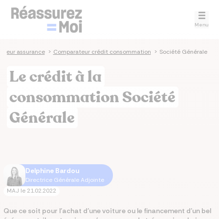
Menu
ateur assurance
>
Comparateur crédit consommation
>
Société Générale
Le crédit à la
consommation Société
Générale
Delphine Bardou
Directrice Générale Adjointe
MAJ le
21.02.2022
Que ce soit pour l’achat d’une voiture ou le financement d’un bel