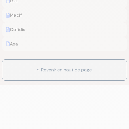
LCL
Macif
Cofidis
Axa
Revenir en haut de page