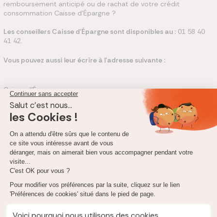
remboursement anticipé ou de rachat de votre crédit
consommation Caisse d'Épargne ?
Les conseillers Caisse d'Épargne sont disponibles au :
01 58 40
41 42.
Vous pouvez aussi leur écrire à l'adresse suivante :
Caisse d’Épargne
50 avenue Pierre Mendès France
75 013 Paris
Caisse d'Épargne, le meilleur crédit à la
consommation ?
Comparez le crédit à la consommation de Caisse d'Épargne aux
autres offres du marché en simulant un devis immédiat, vous
obtiendrez un comparatif
de tous les organismes proposant
des crédits avec un accès aux taux appliqués et aux différentes
options de remboursement proposées :