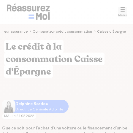
Menu
ateur assurance
>
Comparateur crédit consommation
>
Caisse d'Épargne
Le crédit à la
consommation Caisse
d'Épargne
Delphine Bardou
Directrice Générale Adjointe
MAJ le
21.02.2022
Que ce soit pour l’achat d’une voiture ou le financement d’un bel