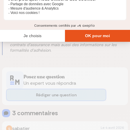
En tant que courtier d'assurance, notre mission est de vous
informer et de vous conseiller sur les offres d'assurance
proposées sur le marché. Ces fiches conseils ont pour objet
de vous présenter les produits de nos
assureurs partenaires
comme ceux avec lesquels nous n'entretenons pas de
liens. Ces fiches vous donnent notre analyse objective sur les
contrats d'assurance mais aussi des informations sur les
formalités d'adhésion.
Posez une question
Un expert vous répondra
Rédiger une question
3
commentaire
s
s
sabatier
Le
4 avril 2026