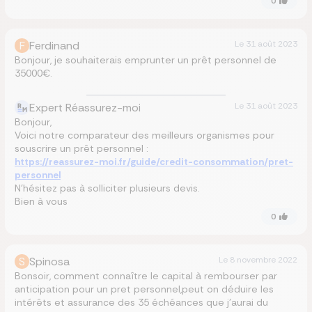
0
F
Ferdinand
Le
31 août 2023
Bonjour, je souhaiterais emprunter un prêt personnel de
35000€.
Expert Réassurez-moi
Le
31 août 2023
Bonjour,
Voici notre comparateur des meilleurs organismes pour
souscrire un prêt personnel :
https://reassurez-moi.fr/guide/credit-consommation/pret-
personnel
N’hésitez pas à solliciter plusieurs devis.
Bien à vous
0
S
Spinosa
Le
8 novembre 2022
Bonsoir, comment connaître le capital à rembourser par
anticipation pour un pret personnel,peut on déduire les
intérêts et assurance des 35 échéances que j’aurai du