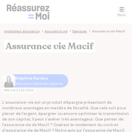
Menu
Comparateur assurance
>
Assurance vie
>
Banques
>
Assurance vie Macif
Assurance vie Macif
Delphine Bardou
Directrice Générale Adjointe
MAJ le
21.02.2022
L’assurance-vie est un produit d’épargne présentant de
nombreux avantages en matière de fiscalité. Que cela soit pour
placer de l’argent, épargner ou encore optimiser la transmission
de son capital, il peut s’avérer très avantageux. Que penser de
l'assurance vie de Macif ? Quel est le rendement du contrat
d'assurance vie de Macif ? Notre avis sur l'assurance vie Macif.