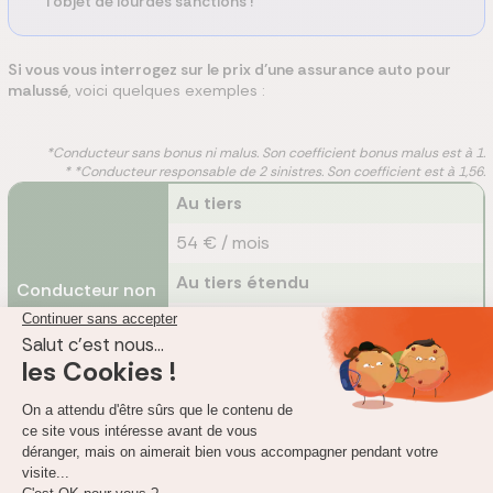
l’objet de lourdes sanctions !
Si vous vous interrogez sur le prix d’une assurance auto pour
malussé
, voici quelques exemples :
*Conducteur sans bonus ni malus. Son coefficient bonus malus est à 1.
* *Conducteur responsable de 2 sinistres. Son coefficient est à 1,56.
Au tiers
54 € / mois
Au tiers étendu
Conducteur non
malussé *
82 € / mois
Tous risques
131 € / mois
Au tiers
133 € / mois