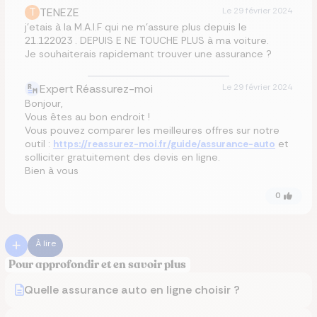
T
TENEZE
Le
29 février 2024
j’etais à la M.A.I.F qui ne m’assure plus depuis le
21.122023 . DEPUIS E NE TOUCHE PLUS à ma voiture.
Je souhaiterais rapidemant trouver une assurance ?
Expert Réassurez-moi
Le
29 février 2024
Bonjour,
Vous êtes au bon endroit !
Vous pouvez comparer les meilleures offres sur notre
outil :
https://reassurez-moi.fr/guide/assurance-auto
et
solliciter gratuitement des devis en ligne.
Bien à vous
0
À lire
Pour approfondir et en savoir plus
Quelle assurance auto en ligne choisir ?