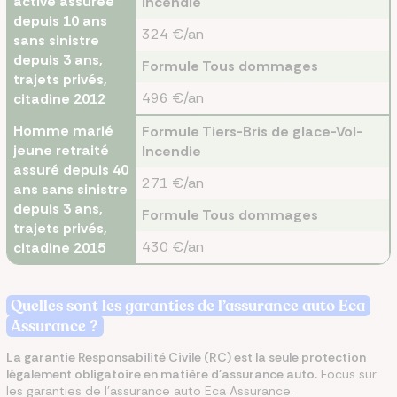
active assurée
Incendie
depuis 10 ans
324 €/an
sans sinistre
depuis 3 ans,
Formule Tous dommages
trajets privés,
496 €/an
citadine 2012
Homme marié
Formule Tiers-Bris de glace-Vol-
jeune retraité
Incendie
assuré depuis 40
271 €/an
ans sans sinistre
depuis 3 ans,
Formule Tous dommages
trajets privés,
430 €/an
citadine 2015
Quelles sont les garanties de l’assurance auto Eca
Assurance ?
La garantie Responsabilité Civile (RC) est la seule protection
légalement obligatoire en matière d’assurance auto.
Focus sur
les garanties de l’assurance auto Eca Assurance.