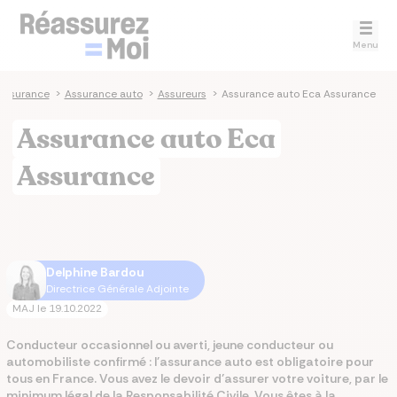
Menu
assurance
>
Assurance auto
>
Assureurs
>
Assurance auto Eca Assurance
Assurance auto Eca
Assurance
Delphine Bardou
Directrice Générale Adjointe
MAJ le
19.10.2022
Conducteur occasionnel ou averti, jeune conducteur ou
automobiliste confirmé : l'assurance auto est obligatoire pour
tous en France. Vous avez le devoir d’assurer votre voiture, par le
minimum légal de la Responsabilité Civile. Vous êtes à la