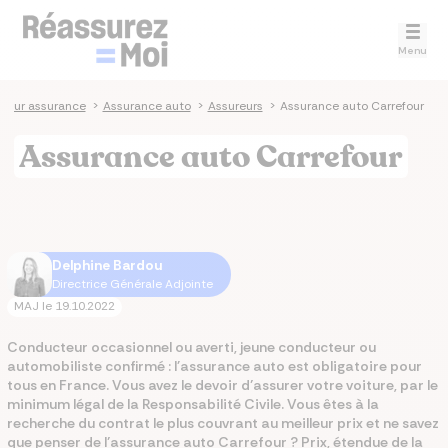
Menu
teur assurance
>
Assurance auto
>
Assureurs
>
Assurance auto Carrefour
Assurance auto Carrefour
Delphine Bardou
Directrice Générale Adjointe
MAJ le
19.10.2022
Conducteur occasionnel ou averti, jeune conducteur ou
automobiliste confirmé : l'assurance auto est obligatoire pour
tous en France. Vous avez le devoir d’assurer votre voiture, par le
minimum légal de la Responsabilité Civile. Vous êtes à la
recherche du contrat le plus couvrant au meilleur prix et ne savez
que penser de l’assurance auto Carrefour ? Prix, étendue de la