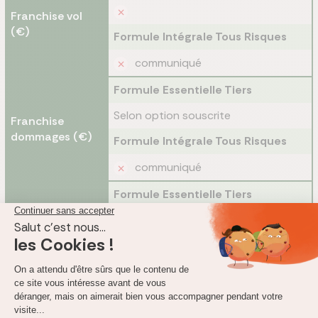
Franchise vol
(€)
Formule Intégrale Tous Risques
communiqué
Formule Essentielle Tiers
Selon option souscrite
Franchise
dommages (€)
Formule Intégrale Tous Risques
communiqué
Formule Essentielle Tiers
Dans les conditions particulières
Franchise vol
(kms)
Formule Intégrale Tous Risques
Dans les conditions particulières
Formule Essentielle Tiers