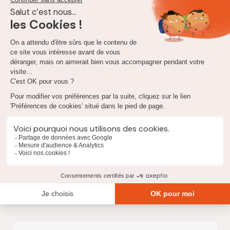
Vers une réforme du système de
remboursement des soins médicaux ?
La proposition de moduler les remboursements des soins
médicaux selon les revenus pourrait ouvrir un débat plus
large sur le financement et la structuration de la Sécurité
sociale
. Certains suggèrent d'augmenter les cotisations en
fonction des moyens, pour éviter de concentrer les
économies sur les coupes budgétaires. D'autres proposent
d'optimiser le temps médical pour rendre le système plus
efficace sans accroître la pression financière sur les
patients.
Le débat sur la modulation des remboursements médicaux
en fonction des revenus est loin d'être terminé
. Avec la
situation économique actuelle, cette discussion est
appelée à se poursuivre. Cela pourrait impliquer des
changements significatifs pour le système de santé en
France. Les prochains mois seront déterminants pour
observer l'évolution de cette proposition et ses impacts
sur les assurés.