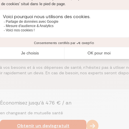
 dans un contrat ne signifie pas automatiquement que toute
’applique à une base de remboursement de référence, qui peut
é, la difficulté est donc double : comprendre ce que couvre 
. C’est particulièrement vrai lorsque le parcours de soins n’e
ge."
 vos besoins et à vos dépenses de santé, n'hésitez pas à utliser n
r rapidement un devis. En cas de besoin, nos experts seront disp
Économisez jusqu’à 476 € / an
en changeant de mutuelle santé
Obtenir un devis
gratuit