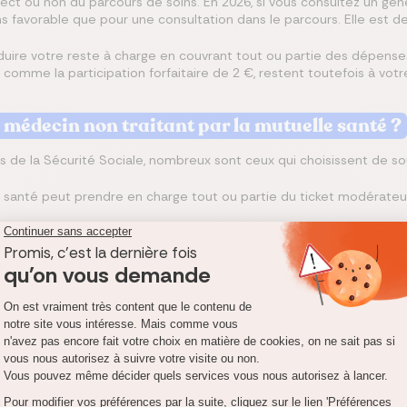
 ou non du parcours de soins. En 2026, si vous consultez un géné
ns favorable que pour une consultation dans le parcours. Elle est de
ire votre reste à charge en couvrant tout ou partie des dépenses
comme la participation forfaitaire de 2 €, restent toutefois à votre
édecin non traitant par la mutuelle santé ?
de la Sécurité Sociale, nombreux sont ceux qui choisissent de so
 santé peut prendre en charge tout ou partie du ticket modérateur 
x moyens d’exprimer le montant de votre remboursement : en forf
ux moyens d’exprimer le montant de votre remboursement :
en for
 de forfait. Le contrat prévoit alors un montant de prise en charg
s en pourcentage de la base de remboursement. Un
pourcentage pl
aussi du type de soins, des dépassements d’honoraires et des limit