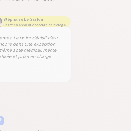
Stéphanie Le Guillou
Pharmacienne et docteure en biologie
ntes. Le point décisif n’est
 encore dans une exception
 : même acte médical, même
alisée et prise en charge
?