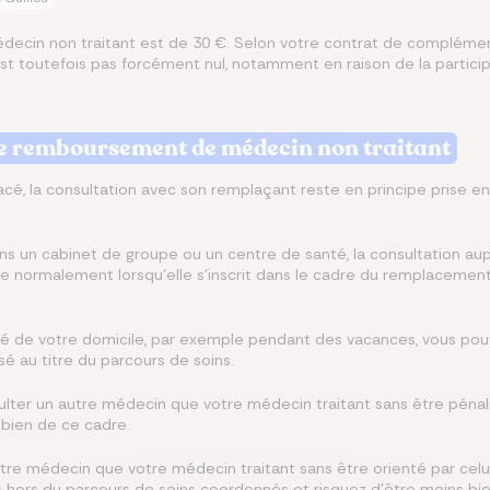
decin non traitant est de 30 €. Selon votre contrat de complément
’est toutefois pas forcément nul, notamment en raison de la participa
 le remboursement de médecin non traitant
acé, la consultation avec son remplaçant reste en principe prise e
ns un cabinet de groupe ou un centre de santé, la consultation a
ge normalement lorsqu’elle s’inscrit dans le cadre du remplacement 
é de votre domicile, par exemple pendant des vacances, vous pou
 au titre du parcours de soins.
lter un autre médecin que votre médecin traitant sans être pénalis
 bien de ce cadre.
utre médecin que votre médecin traitant sans être orienté par celu
s hors du parcours de soins coordonnés et risquez d’être moins bi