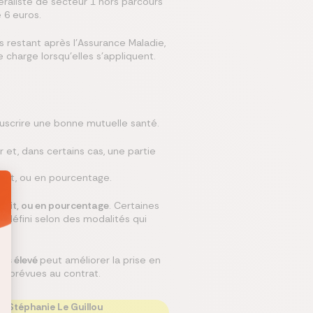
raliste de secteur 1 hors parcours
 6 euros.
 restant après l’Assurance Maladie,
 charge lorsqu’elles s’appliquent.
uscrire une bonne mutuelle santé.
et, dans certains cas, une partie
ait, ou en pourcentage.
fait, ou en pourcentage
. Certaines
e défini selon des modalités qui
us élevé
peut améliorer la prise en
es prévues au contrat.
Stéphanie Le Guillou