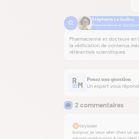
Stéphanie Le Guillou
Pharmacienne et docteure 
Pharmacienne et docteure en bi
la vérification de contenus méd
référentiels scientifiques.
Posez une question
Un expert vous répond
2
commentaire
s
t
teyssier
bonjour, je veux aller chez un s
seront rembourser à taux plein