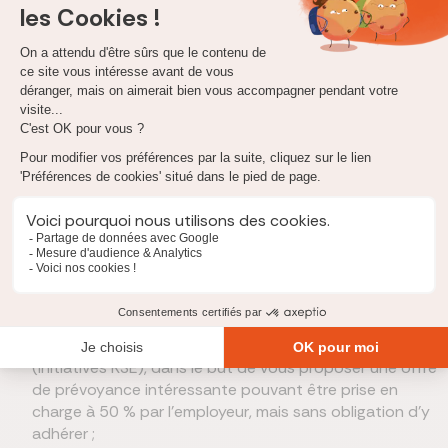
indépendants de bénéficier d’une meilleure protection sociale.
Une prévoyance TNS
offre ainsi une indemnisation en cas :
d’incapacité de travailler (arrêt de travail),
d’invalidité,
de décès.
L’assurance prévoyance collective
L’assurance prévoyance collective proposée par votre
employeur
peut être facultative ou obligatoire :
une assurance prévoyance collective facultative
est
souvent inscrite dans la politique sociale de l’entreprise
(initiatives RSE), dans le but de vous proposer une offre
de prévoyance intéressante pouvant être prise en
charge à 50 % par l’employeur, mais sans obligation d’y
adhérer ;