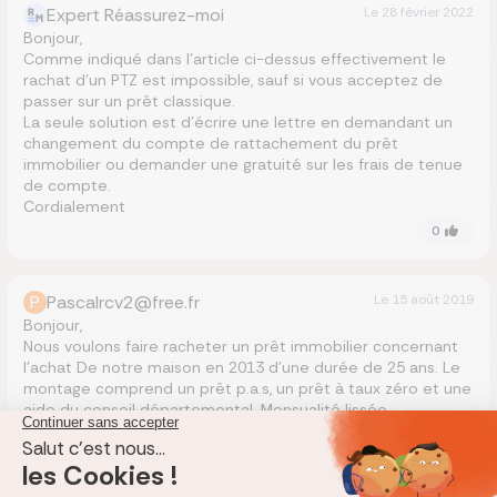
Expert Réassurez-moi
Le
28 février 2022
Bonjour,
Comme indiqué dans l’article ci-dessus effectivement le
rachat d’un PTZ est impossible, sauf si vous acceptez de
passer sur un prêt classique.
La seule solution est d’écrire une lettre en demandant un
changement du compte de rattachement du prêt
immobilier ou demander une gratuité sur les frais de tenue
de compte.
Cordialement
0
P
Pascalrcv2@free.fr
Le
15 août 2019
Bonjour,
Nous voulons faire racheter un prêt immobilier concernant
l’achat De notre maison en 2013 d’une durée de 25 ans. Le
montage comprend un prêt p.a.s, un prêt à taux zéro et une
aide du conseil départemental. Mensualité lissée.
L’assurance du prêt est sur la totalité de l’emprunt. Peut-on
faire racheter le prêt p.a.s. et comment cela se passera
pour les assurances prêt, Si le ptz reste dans une banque
initial et le prêt P.a.s. et racheté par une autre banque ?.