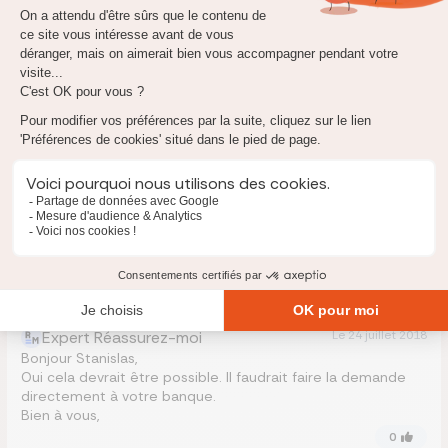
Expert Réassurez-moi
Le
16 août 2019
Bonjour,
Je vous conseille d'utiliser notre outil gratuit :
https://reassurez-moi.fr/guide/pret-immobilier/rachat
Il vous permettra de simuler votre situation et de trouver un
rachat de prêt immobilier qui correspond au mieux à votre
situation.
0
F
FADONOUGBO Stanislas
Le
20 juillet 2018
est il possible de racheter un prêt déjà démarré à taux zéro
concernant des travaux de panneaux solaire
Expert Réassurez-moi
Le
24 juillet 2018
Bonjour Stanislas,
Oui cela devrait être possible. Il faudrait faire la demande
directement à votre banque.
Bien à vous,
0