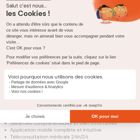
option
annulation
selon la formule choisie.
Services associés
application mobile Chapka
permettant :
l’accès à tous les documents d’assurance,
un appel gratuit à l’assistance depuis l’étranger,
la téléconsultation médicale disponible 24h/24,
une déclaration de sinistre simplifiée,
service client multilingue
, joignable du lundi au
vendredi de 9h à 19h.
Cette offre s’adresse aux voyageurs recherchant une assurance
voyage claire, accessible et rapide à mettre en place.
Les atouts de Chapka
Spécialiste de l’assurance voyage depuis 2002
Parcours de souscription
100 % en ligne
Garanties compréhensibles et bien structurées
Application mobile complète et intuitive
Téléconsultation médicale 24h/24