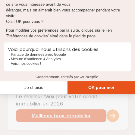
Cependant, il est essentiel pour les emprunteurs de rester
vigilants
. La BCE a signalé qu'elle conserverait ses taux
directeurs à un niveau restrictif aussi longtemps que
nécessaire pour maintenir l'inflation sous contrôle. Par
conséquent, les conditions de crédit pourraient évoluer
rapidement en fonction des décisions futures de la
Banque centrale.
En surveillant de près l'évolution des taux et en ajustant vos
contrats de prêt et d'assurance
, vous pouvez tirer parti de
cette situation pour
réaliser des économies substantielles
tout en sécurisant votre investissement immobilier.
Le meilleur taux pour votre crédit
immobilier en 2026
Meilleurs taux immobilier