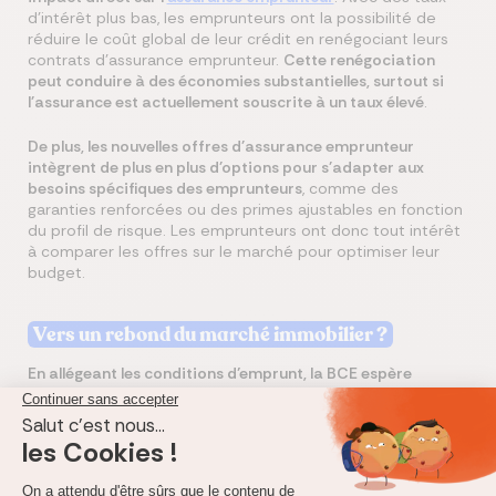
d'intérêt plus bas, les emprunteurs ont la possibilité de
réduire le coût global de leur crédit en renégociant leurs
contrats d’assurance emprunteur.
Cette renégociation
peut conduire à des économies substantielles, surtout si
l'assurance est actuellement souscrite à un taux élevé
.
De plus, les nouvelles offres d'assurance emprunteur
intègrent de plus en plus d'options pour s'adapter aux
besoins spécifiques des emprunteurs
, comme des
garanties renforcées ou des primes ajustables en fonction
du profil de risque. Les emprunteurs ont donc tout intérêt
à comparer les offres sur le marché pour optimiser leur
budget.
Vers un rebond du marché immobilier ?
En allégeant les conditions d’emprunt, la BCE espère
relancer l’activité sur un marché immobilier encore en
convalescence après les hausses de taux des dernières
années
. Le volume des transactions immobilières,
historiquement bas en 2023, pourrait ainsi connaître une
reprise, stimulée par des taux de crédit plus attractifs.