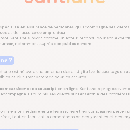
misez jusqu’à 250 €/mois
rez les meilleures
 le meilleur taux
isez jusqu’à 456 €/an
z la meilleure assurance
angeant d’assurance de
ances du marché au
Co
lier pour votre projet
tre assurance santé
lques clics
 endroit
 spécialisé en
assurance de personnes
, qui accompagne ses client
ues
et de l’
assurance emprunteur
.
moi, Santiane s’inscrit comme un acteur reconnu pour son expertis
umain, notamment auprès des publics seniors.
ane ?
ntiane est né avec une ambition claire :
digitaliser le courtage en 
ibles et plus transparentes pour les assurés.
comparaison et de souscription en ligne
, Santiane a progressiveme
accompagne aujourd’hui ses clients sur l’ensemble des problématiq
 comme intermédiaire entre les assurés et les compagnies partenai
réels, tout en facilitant la compréhension des garanties et des e