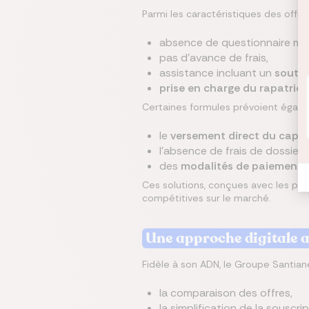
Parmi les caractéristiques des offres
absence de questionnaire méd
pas d’avance de frais,
assistance incluant un
soutie
prise en charge du rapatrie
Certaines formules prévoient égale
le
versement direct du capita
l’absence de frais de dossier,
des
modalités de paiement f
Ces solutions, conçues avec les par
compétitives sur le marché.
Une approche digitale au
Fidèle à son ADN, le Groupe Santiane
la comparaison des offres,
la simplification de la souscrip