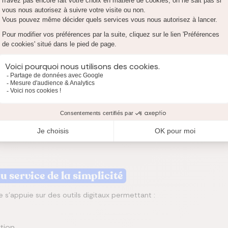
 :
ical,
n psychologique
et l’accompagnement des proches,
ment
, dès 50 km et à l’international.
ment :
l aux prestataires funéraires
,
lexibles
.
tenaires assureurs de Santiane, visent à sécuriser efficacement le
 service de la simplicité
 s’appuie sur des outils digitaux permettant :
tion,