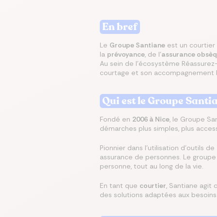
Écono
Compa
En bref
Trouvez
Économ
Trouve
en ch
assur
immobi
sur vo
en que
prêt
même
Le
Groupe Santiane
est un courtier
la
prévoyance
, de l’
assurance obsèq
Au sein de l’écosystème Réassurez-
courtage et son accompagnement h
Qui est le Groupe Santi
Fondé en
2006 à Nice
, le Groupe Sa
démarches plus simples, plus access
Pionnier dans l’utilisation d’outils de
assurance de personnes. Le groupe 
personne, tout au long de la vie.
En tant que
courtier
, Santiane agit
des solutions adaptées aux besoins 