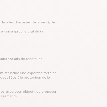
mparer les assurances prévoyances
Comparer les assurances de prêt
Comparer les mutuelles santé
Simuler mon prêt immobilier
Comparer les assurances
s dans les domaines de la
santé
, de
e, son approche digitale du
assurance
afin de rendre les
nt structuré une expertise forte en
ues liées à la protection de la
res, avec pour objectif de proposer
ngagements.