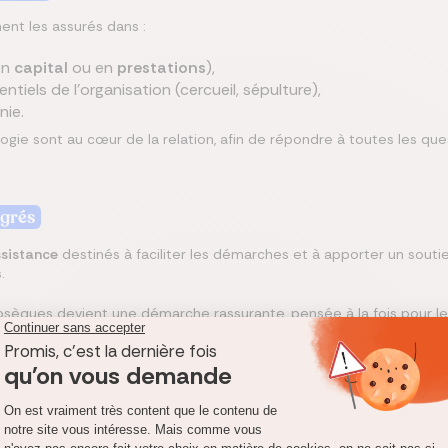
ent les assurés dans :
en
capital
ou en
prestations
),
ntiels de l’organisation (cercueil, sépulture),
nie.
dagogie sont au cœur de la relation, afin de répondre à toutes les 
égrés
ssistance
destinés à faciliter les démarches et à apporter un sou
.
bsèques devient une démarche rassurante, pensée à la fois pour le
ccessibles et sécurisants
capital sans questionnaire médical
, accessibles
quel que soit l’âge
o
on et le financement des obsèques sans contrainte médicale.