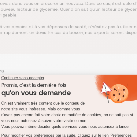
eviez donc vous en procurer un nouveau. Dans ce cas, il est utile d'
ouveau lecteur de glycémie. Quand on sait qu'un lecteur de glycém
ligeable.
 vos besoins et à vos dépenses de santé, n'hésitez pas à utliser n
r rapidement un devis. En cas de besoin, nos experts seront disp
ra
 2, en 2024 après un séjour de 9 jours a l’hôpital , ils m’ont prescri
reeStyle libre 2 plus, c’est une catastrophe , ils ne fonctionnent jama
ndant plusieurs jours alors que c’est complètement faux ) ils sont 
tout les 2 capteurs environ, (1 sur 3 fonctionne a peut près) donc ma