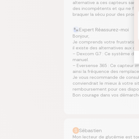
alternative a ces capteurs sans 
des incompétents et qui ne fai
braquer la sécu pour des produ
Expert Réassurez-moi
Bonjour,
Je comprends votre frustration
il existe des alternatives aux c
– Dexcom G7 : Ce système de su
manuel.
– Eversense 365 : Ce capteur i
ainsi la fréquence des remplac
Je vous recommande de consulte
conviendrait le mieux à votre sit
remboursement pour ces disposi
Bon courage dans vos démarche
S
Sébastien
Mon lecteur de glycémie est tom