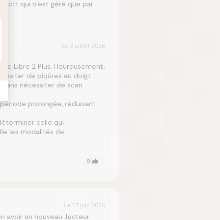
Abbott qui n’est géré que par
Le
3 juillet 2026
yle Libre 2 Plus. Heureusement,
essiter de piqûres au doigt :
l sans nécessiter de scan
 période prolongée, réduisant
éterminer celle qui
elle les modalités de
0
Le
17 juin 2026
n avoir un nouveau .lecteur