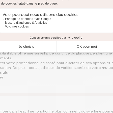
être obligé de se piquer les doigts, j’aimerais bien laisser tomber 
t que
its très médiocres et dangereux
 face aux dysfonctionnements rencontrés avec les capteurs FreeSt
apteurs Abbott qui permettent de surveiller votre glycémie sans néc
rveillance continue du glucose fournit des lectures en temps rée
mplantable offre une surveillance continue du glucose pendant une
ements.
r votre professionnel de santé pour discuter de ces options et d
uation. De plus, il serait judicieux de vérifier auprès de votre mutu
tifs.
s !
ber dans l eau il ne fonctionne plus .comment dois-je faire pour e