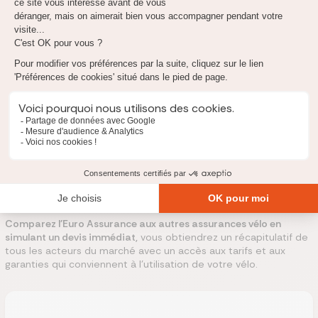
aussi les joindre par téléphone au : 01 49 15 74 00.
Enfin, si vous souhaitez recevoir ou envoyer des documents
papier
comme votre attestation d'assurance ou votre
déclaration de
vol de vélo
, vous pouvez leur écrire à :
Euro Assurance
6 rue Gracchus Babeuf
93 130 Noisy le Sec
Euro Assurance, la meilleure assurance pour mon
vélo ?
Comparez l'Euro Assurance aux autres assurances vélo en
simulant un devis immédiat,
vous obtiendrez un récapitulatif de
tous les acteurs du marché avec un accès aux tarifs et aux
garanties qui conviennent à l’utilisation de votre vélo.