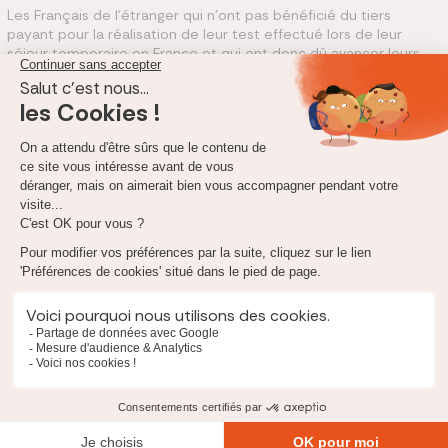
Les Français de l’étranger qui n’ont pas bénéficié du tiers
payant pour la réalisation de leur test effectué lors de leur
séjour temporaire en France et qui ont donc dû avancer leurs
frais de santé, peuvent demander le remboursement de leur
facture acquittée sur justificatif et s’ils se trouvent dans les
situations présentées ci-dessus.
Depuis le 7 juillet 2021, les tests de dépistage de la Covid-19
(antigéniques et RT-PCR) pour les personnes venant en séjour
temporaire en France et relevant d’un régime étranger de
sécurité sociale sont pris en charge par l’Assurance Maladie
uniquement s’ils ont un caractère médical.
Pour diminuer vos dépenses de santé, il peut être intéressant
de souscrire une mutuelle santé qui viendra compléter la part
non prise en charge par la Sécurité Sociale.
Quel remboursement de test antigénique par la
mutuelle santé ?
Pour compléter les remboursements de la Sécurité Sociale,
nombreux sont ceux qui choisissent de souscrire une bonne