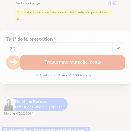
4 €
Reste à charge :
*Le tarif moyen constaté pour un test antigénique est de 20
€
Tarif de la prestation*
€
Trouver ma mutuelle idéale
Gratuit
3 min
100% en ligne
Delphine Bardou
Directrice Générale Adjointe
MAJ le
03.12.2024
Quel est le prix un test antigénique ?