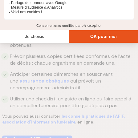
Gérer toutes les formalités après un décès peut rapidement
devenir accablant. Pour éviter les erreurs et les doublons, mieux
vaut structurer sa démarche dès le départ.
Créer un tableau de suivi des organismes contactés,
avec les dates, les documents envoyés et les réponses
obtenues.
Prévoir plusieurs copies certifiées conformes de l’acte
de décès : chaque organisme en demande une.
Anticiper certaines démarches en souscrivant
une
assurance obsèques
qui prévoit un
accompagnement administratif.
Utiliser une checklist, un guide en ligne ou faire appel à
un conseiller funéraire pour être guidé pas à pas.
Vous pouvez aussi consulter
les conseils pratiques de l’AFIF,
association d’information funéraire
, en ligne.