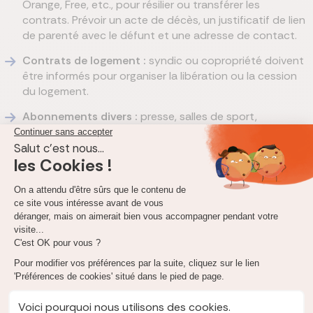
Orange, Free, etc., pour résilier ou transférer les
contrats. Prévoir un acte de décès, un justificatif de lien
de parenté avec le défunt et une adresse de contact.
Contrats de logement :
syndic ou copropriété doivent
être informés pour organiser la libération ou la cession
du logement.
Abonnements divers :
presse, salles de sport,
transports, plateformes numériques, etc. Il faut
procéder à la résiliation écrite avec copie de l’acte de
décès. Certains organismes acceptent la démarche en
ligne.
Délais moyens :
15 jours pour l’assurance habitation
(selon Service-Public), et préavis variable selon les
contrats pour les autres abonnements (souvent 30
jours). Attention aux prélèvements automatiques en
attendant la prise en compte effective.
Comment ne rien oublier : conseils pratiques