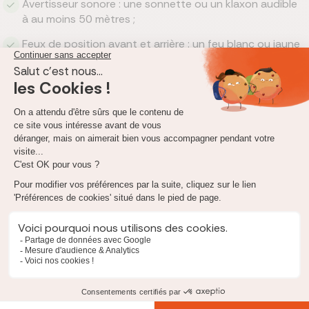
Avertisseur sonore : une sonnette ou un klaxon audible
à au moins 50 mètres ;
Feux de position avant et arrière : un feu blanc ou jaune
à l'avant, un feu rouge à l'arrière, obligatoires pour
circuler de nuit ou par mauvaise visibilité ;
Dispositifs rétro-réfléchissants : bandes ou
catadioptres latéraux et arrière pour être visible sous
tous les angles ;
Vitesse de construction à 25 km/h maximum : votre
trottinette doit être techniquement limitée à cette
vitesse.
Rouler avec une trottinette non conforme vous expose à une
amende de 135 euros par équipement manquant. Les forces de
l'ordre peuvent aussi immobiliser votre engin sur place et le
placer en fourrière jusqu'à sa mise en conformité.
Équipement personnel obligatoire et recommandé